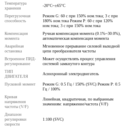
Температура
-20°C~±65°C
хранения
Перегрузочная
Режим G: 60 с при 150% ном.тока; 3 с при
способность
180% ном.тока Режим P: 60 с при 120%
ном.тока; 3 с при 150% ном.тока
Компенсация
Ручная компенсация момента (0.1%~30.0%),
момента
автоматическая компенсация момента
Аварийная
Мгновенное прерывание силовой выходной
остановка
цепи преобразователя частоты
Встроенное ПИД-
Может осуществлять процесс управления
регулирование
системой замкнутого контура
ТИП
Асинхронный электродвигатель
ДВИГАТЕЛЯ
Пусковой момент
Режим G: 0.5 Гц / 150% (SVC) Режим P: 0.5
Гц / 100%
Кривая
Линейная, квадратичная, по выбранным
напряжения
значениям: напряжение/частота (V/F)
частоты (V/F)
Диапазон
регулировки
1:100 (SVC)
скорости