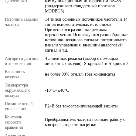
ДАННЫМИ
коммуникационным интерфейсом RS485
(поддерживает стандартный протокол
MODBUS)
Источник задания
14 типов основных источников частоты и 14
частоты
типов вспомогательных источников.
Применяются различные режимы
переключения. Используются разнообразные
источники входного сигнала: потенциометр
панели управления, внешний аналоговый
сигнал и т.д.
Алгоритм разгона
4 линейных режима (выбор с помощью
и торможения
дискретных входов), S-кривая 1 и S-кривая 2
Влажность
не более 90% отн.вл. (без конденсата)
воздуха
Температура
окружающего
-10°C~±40°C
воздуха
Питание цепей
P24B без токоограничивающей защиты
управления
Контроль
Преобразователь частоты начинает работу с
скорости
контроля скорости нагрузки
вращения
Аварийная