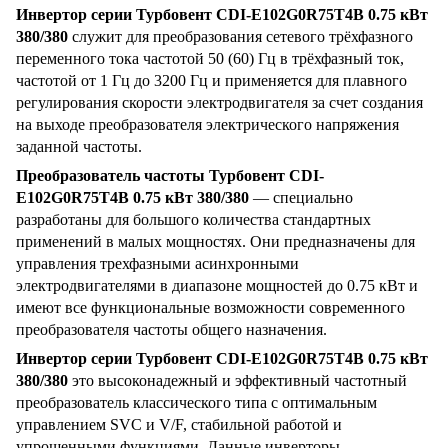
Инвертор серии Турбовент
CDI-E102G0R75T4B 0.75 кВт
380/380
служит для преобразования сетевого трёхфазного
переменного тока частотой 50 (60) Гц в трёхфазный ток,
частотой от 1 Гц до 3200 Гц и применяется для плавного
регулирования скорости электродвигателя за счет создания
на выходе преобразователя электрического напряжения
заданной частоты.
Преобразователь частоты
Турбовент CDI-
E102G0R75T4B 0.75 кВт 380/380
— специально
разработаны для большого количества стандартных
применений в малых мощностях. Они предназначены для
управления трехфазными асинхронными
электродвигателями в диапазоне мощностей до 0.75 кВт и
имеют все функциональные возможности современного
преобразователя частоты общего назначения.
Инвертор серии Турбовент CDI-E102G0R75T4B 0.75 кВт
380/380
это высоконадежный и эффективный частотный
преобразователь классического типа с оптимальным
управлением SVC и V/F, стабильной работой и
упрощенными функциями. Данные инверторы