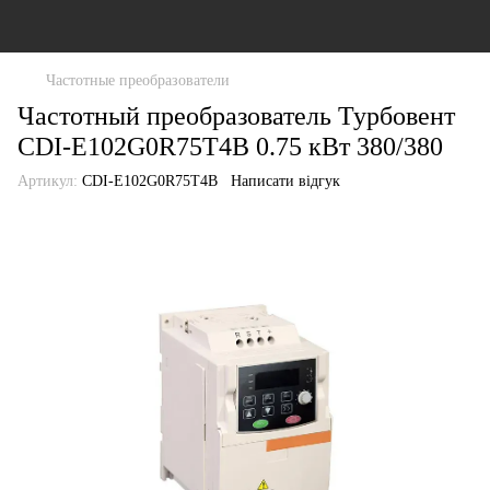
Частотные преобразователи
Частотный преобразователь Турбовент
CDI-E102G0R75T4B 0.75 кВт 380/380
Артикул:
CDI-E102G0R75T4B
Написати відгук