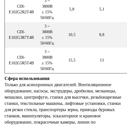
3 ~
CDI-
3800В
5,8
5,1
E102G2R2T4B
± 15%
50/60Гц
3 ~
CDI-
3800В
10,5
8,8
E102G3R7T4B
± 15%
50/60Гц
3 ~
CDI-
3800В
15,5
13
E102G5R5T4B
± 15%
50/60Гц
Сфера использования
Только для асинхронных двигателей. Вентиляционное
оборудование, насосы, экструдеры, дробилки, мельницы,
мешалки, центрифуги, станки для высечки, резьбонарезные
станки, текстильные машины, лифтовые установки, станки
для резки стекла, транспортеры зерна, приводы буровых
станков, манипуляторы, эскалаторное и крановое
оборудование, покрасочные камеры, линии по