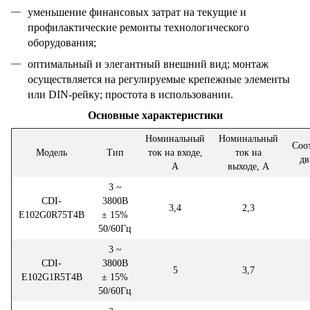
уменьшение финансовых затрат на текущие и
профилактические ремонты технологического
оборудования;
оптимальный и элегантный внешний вид; монтаж
осуществляется на регулируемые крепежные элементы
или DIN-рейку; простота в использовании.
Основные характеристики
Номинальный
Номинальный
Соо
Модель
Тип
ток на входе,
ток на
дв
А
выходе, А
3 ~
CDI-
3800В
3,4
2,3
E102G0R75T4B
± 15%
50/60Гц
3 ~
CDI-
3800В
5
3,7
E102G1R5T4B
± 15%
50/60Гц