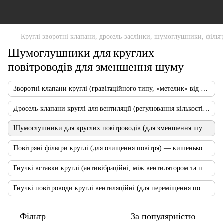
Круглі зворотні клапани, дросель-заслінки, шумоглушники, фільтр
Шумоглушники для круглих
повітроводів для зменшення шуму
Зворотні клапани круглі (гравітаційного типу, «метелик» від зворотньої тяги)
Дросель-клапани круглі для вентиляції (регулювання кількості повітря)
Шумоглушники для круглих повітроводів (для зменшення шуму)
Повітряні фільтри круглі (для очищення повітря) — кишенькові, касетні, жирові
Гнучкі вставки круглі (антивібраційні, між вентилятором та повітроводом)
Гнучкі повітроводи круглі вентиляційні (для переміщення повітря)
Фільтр
За популярністю