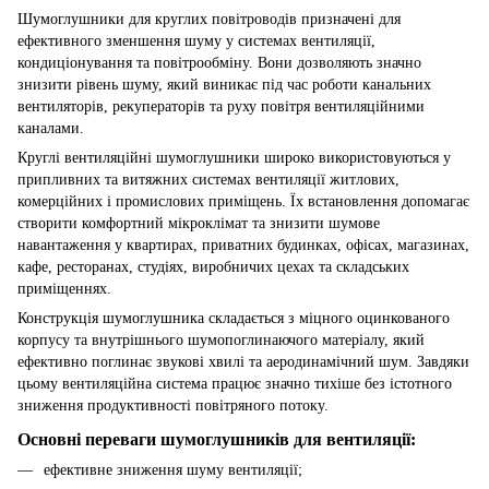
Шумоглушники для круглих повітроводів призначені для
ефективного зменшення шуму у системах вентиляції,
кондиціонування та повітрообміну. Вони дозволяють значно
знизити рівень шуму, який виникає під час роботи канальних
вентиляторів, рекуператорів та руху повітря вентиляційними
каналами.
Круглі вентиляційні шумоглушники широко використовуються у
припливних та витяжних системах вентиляції житлових,
комерційних і промислових приміщень. Їх встановлення допомагає
створити комфортний мікроклімат та знизити шумове
навантаження у квартирах, приватних будинках, офісах, магазинах,
кафе, ресторанах, студіях, виробничих цехах та складських
приміщеннях.
Конструкція шумоглушника складається з міцного оцинкованого
корпусу та внутрішнього шумопоглинаючого матеріалу, який
ефективно поглинає звукові хвилі та аеродинамічний шум. Завдяки
цьому вентиляційна система працює значно тихіше без істотного
зниження продуктивності повітряного потоку.
Основні переваги шумоглушників для вентиляції:
ефективне зниження шуму вентиляції;