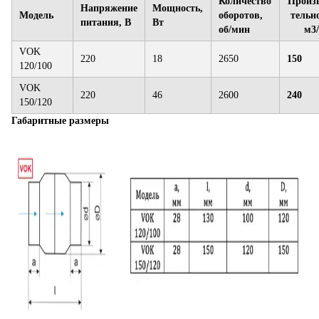
Количество
Произ
Напряжение
Мощность,
Модель
оборотов,
тельно
питания, В
Вт
об/мин
м3
VOK
220
18
2650
150
120/100
VOK
220
46
2600
240
150/120
Габаритные размеры