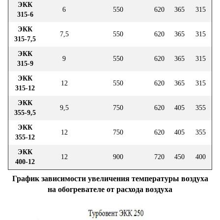
ЭКК
6
550
620
365
315
315-6
ЭКК
7,5
550
620
365
315
315-7,5
ЭКК
9
550
620
365
315
315-9
ЭКК
12
550
620
365
315
315-12
ЭКК
9,5
750
620
405
355
355-9,5
ЭКК
12
750
620
405
355
355-12
ЭКК
12
900
720
450
400
400-12
График зависимости увеличения температуры воздуха
на обогревателе от расхода воздуха