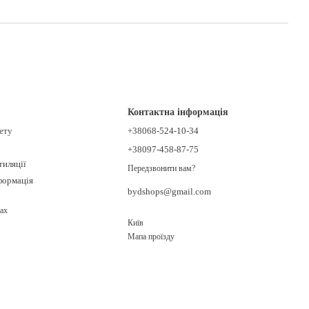
Контактна інформація
нету
+38068-524-10-34
+38097-458-87-75
тиляції
Передзвонити вам?
формація
bydshops@gmail.com
ах
Київ
Мапа проїзду