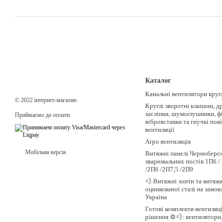
Каталог
Канальні вентилятори круг
© 2022 інтернет-магазин
Круглі зворотні клапани, д
заслінки, шумоглушники, ф
Приймаємо до оплати
вібровставки та гнучкі пов
вентиляції
Агро вентиляція
Мобільна версія
Витяжні панелі Чернобере
зварювальних постів 1П6 / 
/2П6 /2П7,5 /2П9
💨 Витяжні зонти та витяжк
оцинкованої сталі на замов
Україна
Готові комплекти вентиляці
рішення ⚙️💨: вентилятори