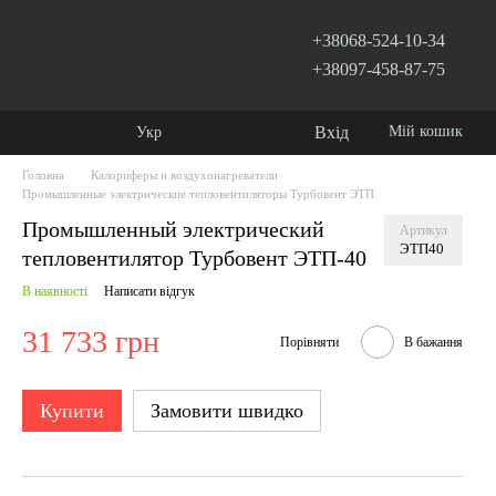
+38068-524-10-34
+38097-458-87-75
Вхід
Мій кошик
Укр
Головна
Калориферы и воздухонагреватели
Промышленные электрические тепловентиляторы Турбовент ЭТП
Промышленный электрический
Артикул
ЭТП40
тепловентилятор Турбовент ЭТП-40
В наявності
Написати відгук
31 733 грн
Порівняти
В бажання
Купити
Замовити швидко