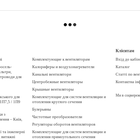
Клієнтам
лі
Комплектующие к вентиляторам
Вхід до кабі
росель-
Калориферы и воздухонагреватели
Каталог
ільтри,
Канальні вентилятори
Статті по вен
ітроводи для
Центробежные вентиляторы
Контактна ін
Крышные вентиляторы
Ми в соцмереж
жського для
Комплектующие для систем вентиляции и
1П7,5 / 1П9
отопления круглого сечения
Булерьяны
и з
Частотные преобразователи
лення – Київ,
Регуляторы оборотов вентиляторов
ї та інженерні
Комплектующие для систем вентиляции и
, витяжні
отопления прямоугольного сечения