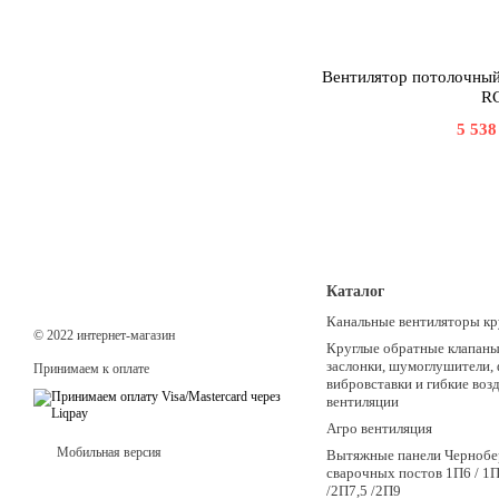
Вентилятор потолочный
R
5 538
Каталог
Канальные вентиляторы кр
© 2022 интернет-магазин
Круглые обратные клапаны,
заслонки, шумоглушители,
Принимаем к оплате
вибровставки и гибкие воз
вентиляции
Агро вентиляция
Мобильная версия
Вытяжные панели Чернобе
сварочных постов 1П6 / 1П
/2П7,5 /2П9