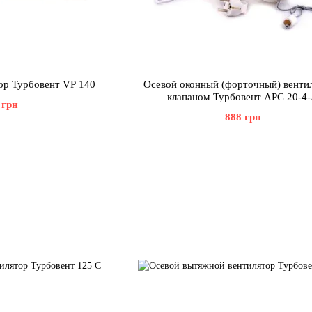
ор Турбовент VP 140
Осевой оконный (форточный) вентил
клапаном Турбовент АРС 20-4
 грн
888 грн