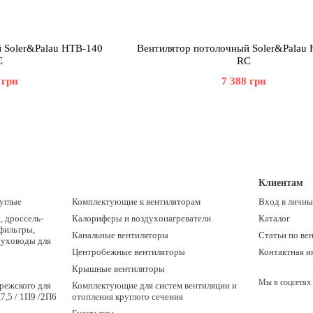
 Soler&Palau HTB-140
Вентилятор потолочный Soler&Palau
C
RC
 грн
7 388 грн
Клиентам
углые
Комплектующие к вентиляторам
Вход в личны
 дроссель-
Калориферы и воздухонагреватели
Каталог
 фильтры,
Канальные вентиляторы
Статьи по ве
духоводы для
Центробежные вентиляторы
Контактная 
Крышные вентиляторы
Мы в соцсетях
режского для
Комплектующие для систем вентиляции и
7,5 / 1П9 /2П6
отопления круглого сечения