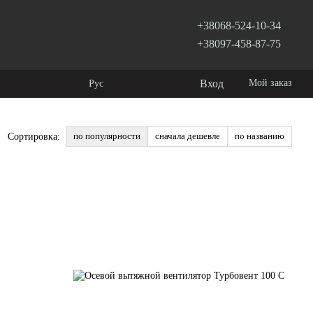
+38068-524-10-34
+38097-458-87-75
Вход
Мой заказ
Рус
по популярности
сначала дешевле
по названию
Сортировка: