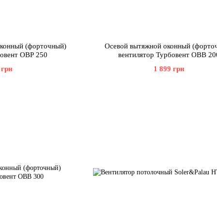
оконный (форточный)
Осевой вытяжной оконный (форто
бовент ОВР 250
вентилятор Турбовент ОВВ 20
 грн
1 899 грн