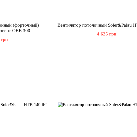
онный (форточный)
Вентилятор потолочный Soler&Palau 
бовент ОВВ 300
4 625 грн
 грн