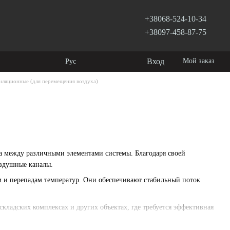
+38068-524-10-34
+38097-458-87-75
Вход
Мой заказ
Рус
иляционные (для перемещения воздуха)
а между различными элементами системы. Благодаря своей
оздушные каналы.
м и перепадам температур. Они обеспечивают стабильный поток
ладских комплексах и других объектах, где требуется эффективная