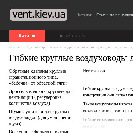
Перейти к основному контенту
Каталог
Статьи по вентиляц
Каталог
Главная
Круглые обратные клапаны, дроссель-заслонки, шумоглушители, фильтры,
Гибкие круглые воздуховоды 
Обратные клапаны круглые
Нет товаров
(гравитационного типа,
«бабочка» от обратной тяги)
Гибкие круглые воздухово
Дроссель-клапаны круглые для
конструкции они легко мон
вентиляции ( регулеровка
количества воздуха)
Такие воздуховоды изготав
воздуха и используются в 
Шумоглушители для круглых
воздуховодов (для уменьшения
Гибкие воздуховоды широко
шума)
вентиляция.
Воздушные фильтры круглые