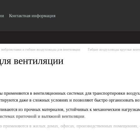
ии
Контактная информация
 вибровставки и гибкие воздуховоды для вентиляции
Гибкие воздуховоды круглые вент
для вентиляции
ды применяются в вентиляционных системах для транспортировки воздух
тируются даже в сложных условиях и позволяют быстро организовать в
ливаются из прочных материалов, устойчивых к механическим нагрузка
системах приточной и вытяжной вентиляции.
 применяются в жилых домах, офисах, производственных помещениях, ск