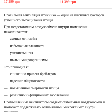
курятников, бройлерных и
курятников, бройлерных и
17 299 грн
11 399 грн
индюшиных ферм Turbovent
индюшиных ферм Turbovent
ВСХ 800
ВСХ 620
Правильная вентиляция птичника — один из ключевых факторов
успешного выращивания птицы.
При недостаточном воздухообмене внутри помещения
накапливаются:
аммиак от помёта
избыточная влажность
углекислый газ
пыль и микроорганизмы
Это приводит к:
снижению привеса бройлеров
падению яйценоскости
повышенной смертности птицы
развитию инфекционных заболеваний.
Промышленные вентиляторы создают стабильный воздухообмен и
помогают поддерживать оптимальный микроклимат внутри