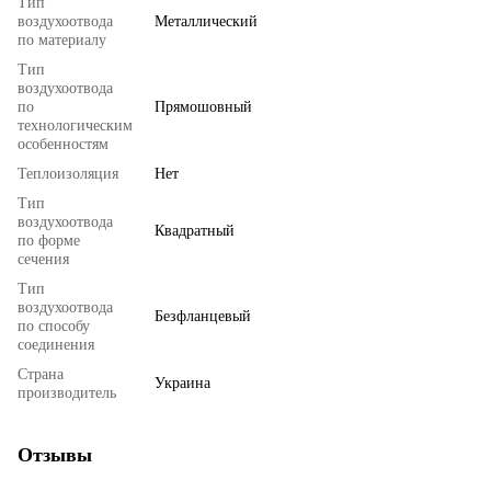
Тип
воздухоотвода
Металлический
по материалу
Тип
воздухоотвода
по
Прямошовный
технологическим
особенностям
Теплоизоляция
Нет
Тип
воздухоотвода
Квадратный
по форме
сечения
Тип
воздухоотвода
Безфланцевый
по способу
соединения
Страна
Украина
производитель
Отзывы