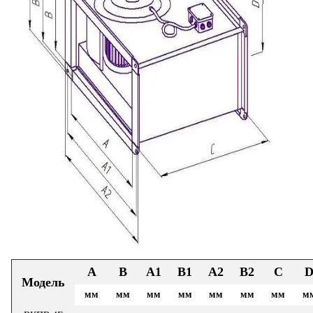
А
В
А1
В1
А2
В2
С
Модель
мм
мм
мм
мм
мм
мм
мм
м