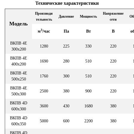
Технические характеристики
Производи
Напряжение
Давление
Мощность
Об
тельность
сети
Модель
3
м
/час
Па
Вт
В
о
ВКПВ 4Е
1280
225
330
220
300х200
ВКПВ 4E
1690
280
510
220
400х200
ВКПВ 4E
1760
300
510
220
500х250
ВКПВ 4E
2500
380
900
220
500х300
ВКПВ 4D
3600
430
1680
380
600х300
ВКПВ 4D
5000
600
2200
380
600х350
ВКПВ 4D