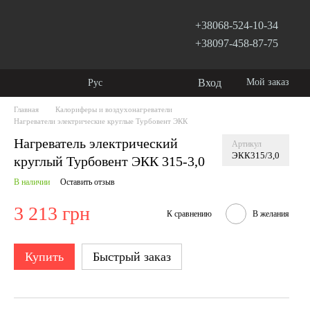
+38068-524-10-34
+38097-458-87-75
Вход
Мой заказ
Рус
Главная
Калориферы и воздухонагреватели
Нагреватели электрические круглые Турбовент ЭКК
Нагреватель электрический
Артикул
ЭКК315/3,0
круглый Турбовент ЭКК 315-3,0
В наличии
Оставить отзыв
3 213 грн
К сравнению
В желания
Купить
Быстрый заказ