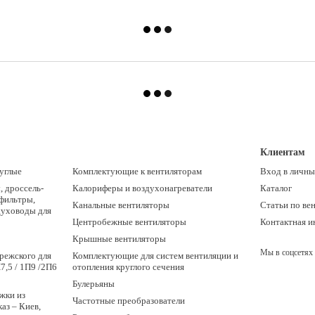
Клиентам
углые
Комплектующие к вентиляторам
Вход в личны
 дроссель-
Калориферы и воздухонагреватели
Каталог
 фильтры,
Канальные вентиляторы
Статьи по ве
духоводы для
Центробежные вентиляторы
Контактная 
Крышные вентиляторы
Мы в соцсетях
режского для
Комплектующие для систем вентиляции и
7,5 / 1П9 /2П6
отопления круглого сечения
Булерьяны
жки из
Частотные преобразователи
аз – Киев,