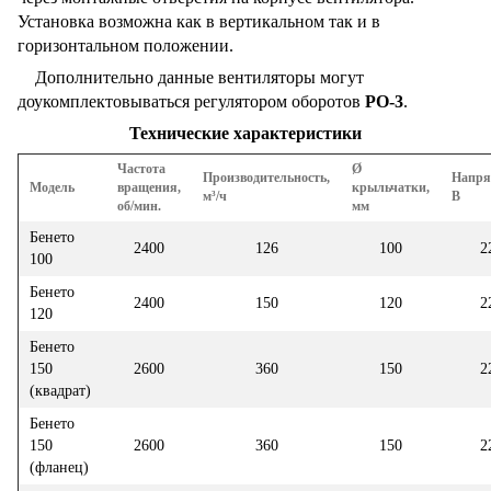
Установка возможна как в вертикальном так и в
горизонтальном положении.
Дополнительно данные вентиляторы могут
доукомплектовываться регулятором оборотов
РО-3
.
Технические характеристики
Частота
Ø
Производительность,
Напря
Модель
вращения,
крыльчатки,
м³/ч
В
об/мин.
мм
Бенето
2400
126
100
2
100
Бенето
2400
150
120
2
120
Бенето
150
2600
360
150
2
(квадрат)
Бенето
150
2600
360
150
2
(фланец)