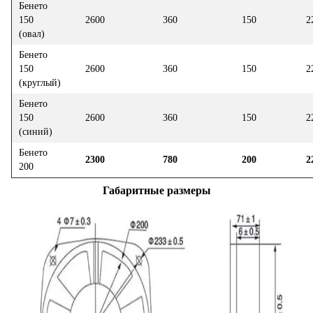
Бенето
150
2600
360
150
2
(овал)
Бенето
150
2600
360
150
2
(круглый)
Бенето
150
2600
360
150
2
(синий)
Бенето
2300
780
200
2
200
Габаритные размеры