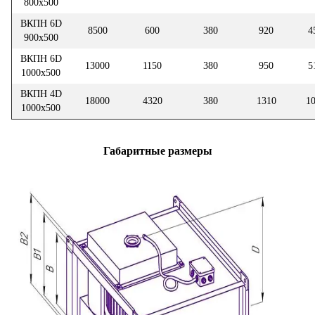
800х500
ВКПН 6D
8500
600
380
920
4
900х500
ВКПН 6D
13000
1150
380
950
5
1000х500
ВКПН 4D
18000
4320
380
1310
1
1000х500
Габаритные размеры