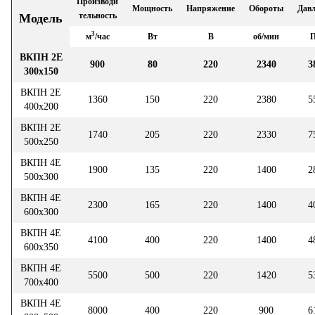
Производи
Мощность
Напряжение
Обороты
Дав
тельность
Модель
3
м
/час
Вт
В
об/мин
ВКПН 2Е
900
80
220
2340
3
300х150
ВКПН 2Е
1360
150
220
2380
5
400х200
ВКПН 2Е
1740
205
220
2330
7
500х250
ВКПН 4Е
1900
135
220
1400
2
500х300
ВКПН 4Е
2300
165
220
1400
4
600х300
ВКПН 4Е
4100
400
220
1400
4
600х350
ВКПН 4Е
5500
500
220
1420
5
700х400
ВКПН 4Е
8000
400
220
900
6