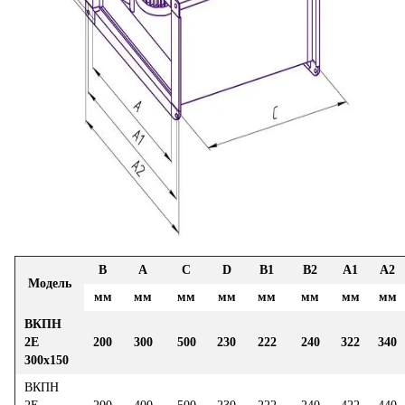
В
А
C
D
В1
В2
A1
A2
Модель
мм
мм
мм
мм
мм
мм
мм
мм
ВКПН
2Е
200
300
500
230
222
240
322
340
300х150
ВКПН