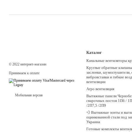
Каталог
Канальные вентиляторы кр
© 2022 интернет-магазин
Круглые обратные клапаны,
заслонки, шумоглушители,
Принимаем к оплате
вибровставки и гибкие воз
вентиляции
Агро вентиляция
Мобильная версия
Вытяжные панели Чернобе
сварочных постов 1П6 / 1П
/2П7,5 /2П9
💨 Вытяжные зонты и вытя
оцинкованной стали под зак
Украина
Готовые комплекты вентил