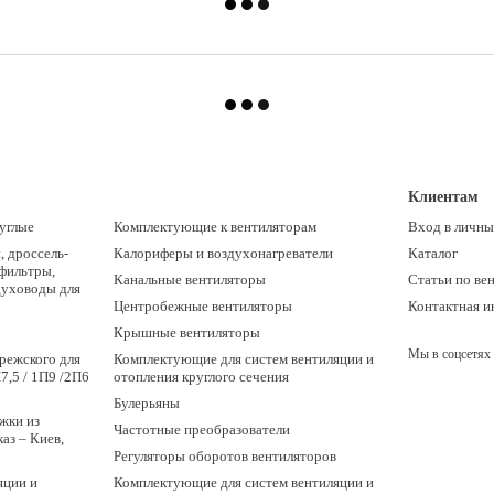
Клиентам
углые
Комплектующие к вентиляторам
Вход в личны
 дроссель-
Калориферы и воздухонагреватели
Каталог
 фильтры,
Канальные вентиляторы
Статьи по ве
духоводы для
Центробежные вентиляторы
Контактная 
Крышные вентиляторы
Мы в соцсетях
режского для
Комплектующие для систем вентиляции и
7,5 / 1П9 /2П6
отопления круглого сечения
Булерьяны
жки из
Частотные преобразователи
аз – Киев,
Регуляторы оборотов вентиляторов
яции и
Комплектующие для систем вентиляции и