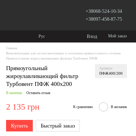
+38068-524-10-34
+38097-458-87-75
Вход
Мой заказ
Рус
Главная
Комплектующие для систем вентиляции и отопления прямоугольного сечения
Прямоугольные жироулавливающие фильтра Турбовент ПФЖ
Прямоугольный
Артикул
ПФЖ400/200
жироулавливающий фильтр
Турбовент ПФЖ 400х200
В наличии
Оставить отзыв
2 135 грн
К сравнению
В желания
Купить
Быстрый заказ