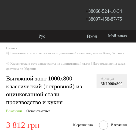
+38068-524-10-34
+38097-458-87-75
Вход
Мой заказ
Рус
Главная
💨 Вытяжные зонты и вытяжки из оцинкованной стали под заказ – Киев, Украина
💨 Классические островные зонты из оцинкованной стали | Изготовление на заказ,
доставка по Украине.
Вытяжной зонт 1000х800
Артикул
ЗК1000х800
классический (островной) из
оцинкованной стали –
производство и кухня
В наличии
Оставить отзыв
3 812 грн
К сравнению
В желания