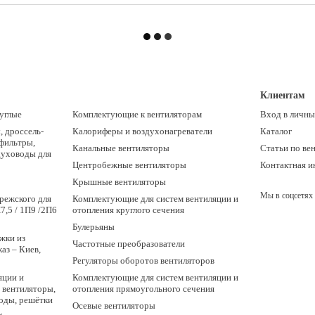
Клиентам
углые
Комплектующие к вентиляторам
Вход в личны
 дроссель-
Калориферы и воздухонагреватели
Каталог
 фильтры,
Канальные вентиляторы
Статьи по ве
духоводы для
Центробежные вентиляторы
Контактная 
Крышные вентиляторы
Мы в соцсетях
режского для
Комплектующие для систем вентиляции и
7,5 / 1П9 /2П6
отопления круглого сечения
Булерьяны
жки из
Частотные преобразователи
аз – Киев,
Регуляторы оборотов вентиляторов
яции и
Комплектующие для систем вентиляции и
 вентиляторы,
отопления прямоугольного сечения
оды, решётки
Осевые вентиляторы