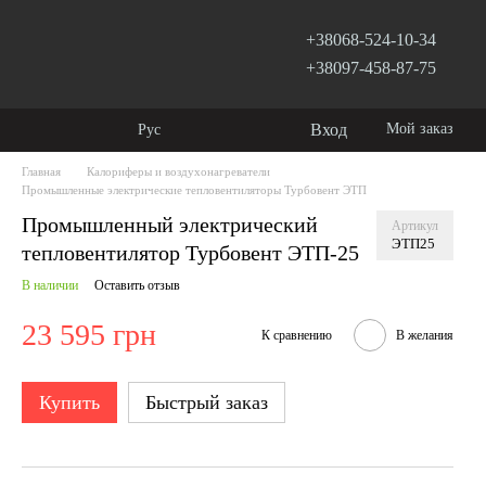
+38068-524-10-34
+38097-458-87-75
Вход
Мой заказ
Рус
Главная
Калориферы и воздухонагреватели
Промышленные электрические тепловентиляторы Турбовент ЭТП
Промышленный электрический
Артикул
ЭТП25
тепловентилятор Турбовент ЭТП-25
В наличии
Оставить отзыв
23 595 грн
К сравнению
В желания
Купить
Быстрый заказ