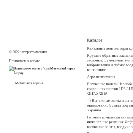
Каталог
Канальные вентиляторы кр
© 2022 интернет-магазин
Круглые обратные клапаны,
заслонки, шумоглушители,
Принимаем к оплате
вибровставки и гибкие воз
вентиляции
Агро вентиляция
Мобильная версия
Вытяжные панели Чернобе
сварочных постов 1П6 / 1П
/2П7,5 /2П9
💨 Вытяжные зонты и вытя
оцинкованной стали под зак
Украина
Готовые комплекты вентил
инженерные решения ⚙️💨:
вытяжные зонты, воздухов